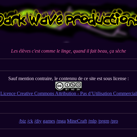
Les élèves c'est comme le linge, quand il fait beau, ça sèche
Sauf mention contraire, le contennu de ce site est sous license :
a
Licence Creative Commons Attribution - Pas d’Utilisation Commerciale
/biz
/ck
/diy
games
/mga
MineCraft
/mlp
/prgm
/pro