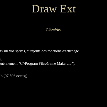
Draw Ext
Librairies
s sur vos sprites, et rajoute des fonctions d'affichage.
e,
généralement "C`\Program Files\Game Maker\lib").
o (97 506 octets)].