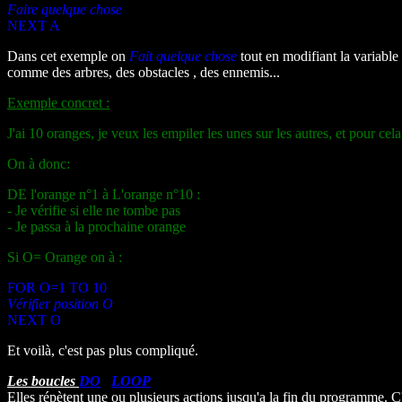
Faire quelque chose
NEXT A
Dans cet exemple on
Fait quelque chose
tout en
modifiant la variable
comme des arbres, des obstacles , des ennemis...
Exemple concret :
J'ai 10 oranges, je veux les empiler les unes sur les autres, et pour cela
On à donc:
DE l'orange n°1 à L'orange n°10 :
- Je vérifie si elle ne tombe pas
- Je passa à la prochaine orange
Si O= Orange on à :
FOR O=1 TO 10
Vérifier position O
NEXT O
Et voilà, c'est pas plus compliqué.
Les boucles
DO
/
LOOP
Elles répètent une ou plusieurs actions jusqu'a la fin du programme. 